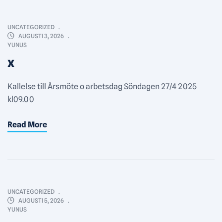
UNCATEGORIZED
AUGUSTI 3, 2026
YUNUS
x
Kallelse till Årsmöte o arbetsdag Söndagen 27/4 2025
kl09.00
Read More
UNCATEGORIZED
AUGUSTI 5, 2026
YUNUS